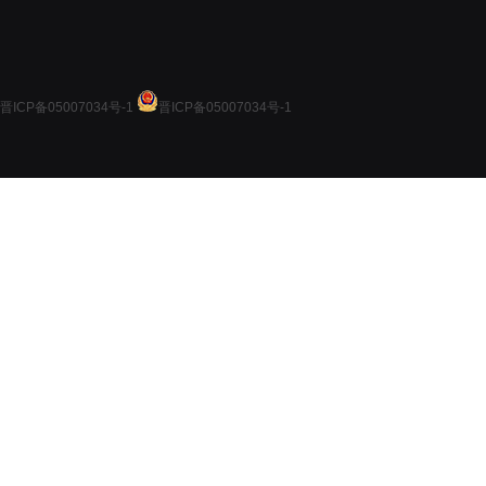
晋ICP备05007034号-1
晋ICP备05007034号-1