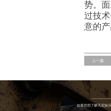
势。面
过技术
意的产
上一篇
如果您想了解天宏娱乐可