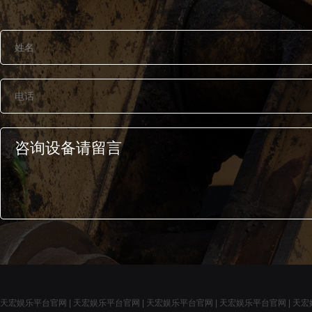
天宏娱乐平台官网
|
天宏娱乐平台官网
|
天宏娱乐平台官网
|
天宏娱乐平台官网
|
天宏