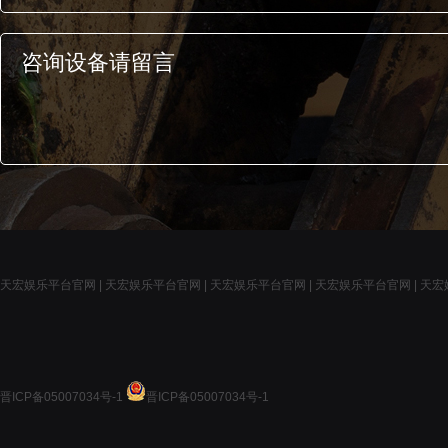
天宏娱乐平台官网
|
天宏娱乐平台官网
|
天宏娱乐平台官网
|
天宏娱乐平台官网
|
天宏
晋ICP备05007034号-1
晋ICP备05007034号-1