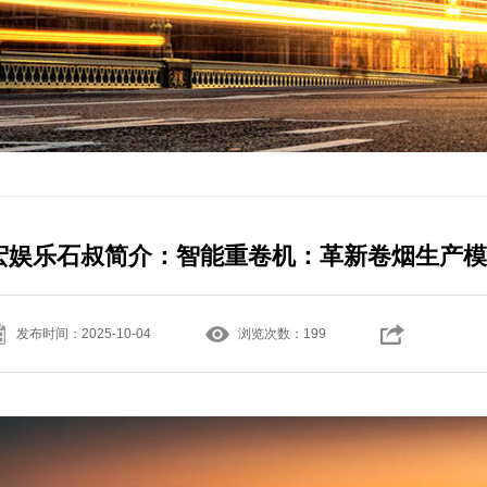
宏娱乐石叔简介：智能重卷机：革新卷烟生产模
发布时间：2025-10-04
浏览次数：
199