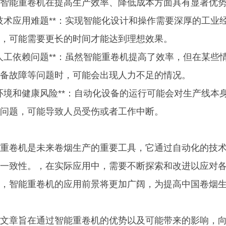
智能重卷机在提高生产效率、降低成本方面具有显著优
**技术应用难题**：实现智能化设计和操作需要深厚的工
，可能需要更长的时间才能达到理想效果。
**人工依赖问题**：虽然智能重卷机提高了效率，但在某
备故障等问题时，可能会出现人力不足的情况。
**环境和健康风险**：自动化设备的运行可能会对生产线
问题，可能导致人员受伤或者工作中断。
重卷机是未来卷烟生产的重要工具，它通过自动化的技
一致性。，在实际应用中，需要不断探索和改进以应对
，智能重卷机的应用前景将更加广阔，为提高中国卷烟
文章旨在通过智能重卷机的优势以及可能带来的影响，