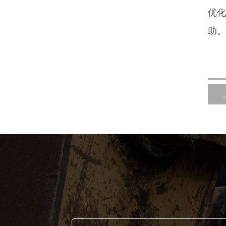
优化
助。