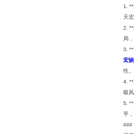
1.
天宏
2.
局，
3.
宏娱
性。
4.
吸风
5.
平，
##