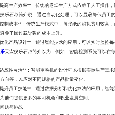
 **提高生产效率**：传统的卷烟生产方式依赖于人工操
娱乐石叔简介说：通过自动化处理，可以显著降低员工
 **控制成本**：传统生产模式中，每张纸的消耗费用较
避免了因过载导致的成本上升。
 **优化产品设计**：通过智能技术的应用，可以实时监
乐
天宏娱乐石叔简介以为：例如，智能检测系统可以在
 **适应性灵活**：智能重卷机的设计可以根据实际生产
方向等，以应对不同规格的产品批量变化。
 **提升员工技能**：通过数据分析和优化算法的应用，
为他们提供更多的学习机会和职业发展空间。
# 问题与挑战