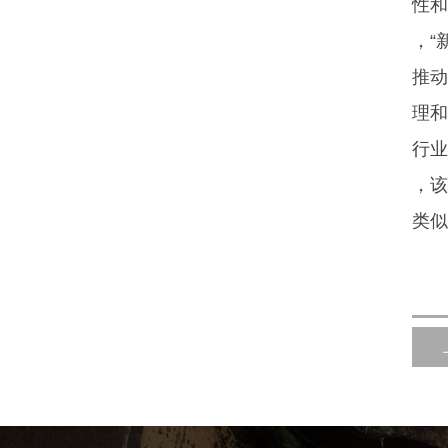
性和
，“
推动
理和
行业
，该
类似