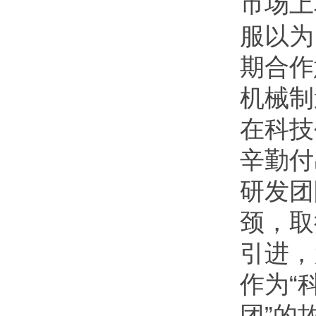
市场上
服以为
期合作
机械制
在科技
辛勤付
研发团
颈，取
引进，
作为“
团”的