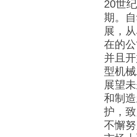
20世
期。自
展，从
在的公
并且开
型机械
展望未
和制造
护，致
不懈努