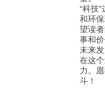
“科技
和环保
望读者
事和价
未来发
在这个
力。愿
斗！