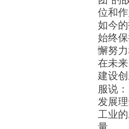
位和作
如今的
始终保
懈努力
在未来
建设创
服说：
发展理
工业的
量。