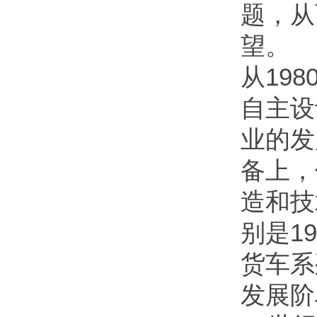
题，从
望。
从19
自主设
业的发
备上，
造和技
别是1
货车系
发展阶